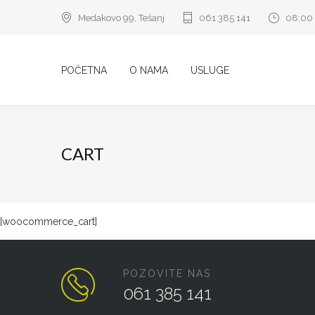
Medakovo 99, Tešanj
061 385 141
08:00 
POČETNA
O NAMA
USLUGE
CART
[woocommerce_cart]
POZOVITE NAS
061 385 141