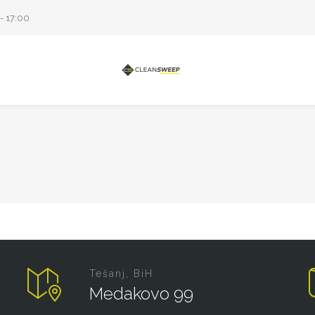
- 17:00
Tešanj, BiH
Medakovo 99