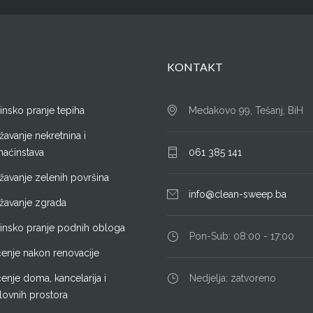
KONTAKT
insko pranje tepiha
Medakovo 99, Tešanj, BiH
avanje nekretnina i
aćinstava
061 385 141
žavanje zelenih površina
info@clean-sweep.ba
žavanje zgrada
insko pranje podnih obloga
Pon-Sub: 08:00 - 17:00
ćenje nakon renovacije
enje doma, kancelarija i
Nedjelja: zatvoreno
lovnih prostora