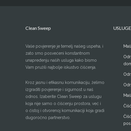
Clean Sweep
USLUGE
Vaše povjerenje je temelj našeg uspeha, i
Maš
zato smo posvećeni konstantnom
Održ
unapređenju naših usluga kako bismo
dom
Vam pružili najbolje iskustvo čišćenja.
Odr
Kroz jasnu i efikasnu komunikaciju, želimo
Odr
izgraditi povjerenje i sigurnost u naš
Maš
odnos. Izaberite Clean Sweep za uslugu
koja nije samo o čišćenju prostora, već i
Čiš
o čistoj i otvorenoj komunikaciji koja gradi
Čišć
dugoročno partnerstvo.
pos