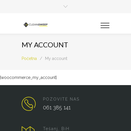
MY ACCOUNT
Početna
/
My account
[woocommerce_my_account]
POZOVITE NAS
061 385 141
Tešanj, BiH