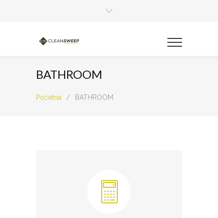
BATHROOM
Početna
/
BATHROOM