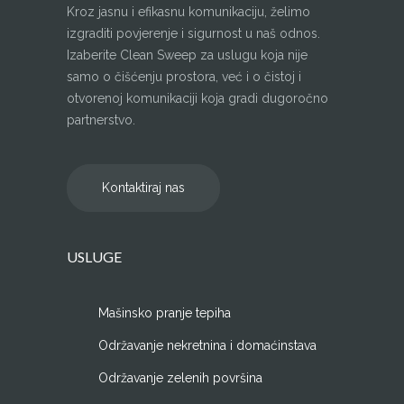
Kroz jasnu i efikasnu komunikaciju, želimo
izgraditi povjerenje i sigurnost u naš odnos.
Izaberite Clean Sweep za uslugu koja nije
samo o čišćenju prostora, već i o čistoj i
otvorenoj komunikaciji koja gradi dugoročno
partnerstvo.
Kontaktiraj nas
USLUGE
Mašinsko pranje tepiha
Održavanje nekretnina i domaćinstava
Održavanje zelenih površina