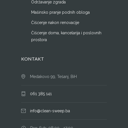
Održavanje zgrada
Mašinsko pranje podnih obloga
Čišćenje nakon renovacije
Čišćenje doma, kancelarija i poslovnih
prostora
KONTAKT
Medakovo 99, Tešanj, BiH
061 385 141
info@clean-sweep.ba