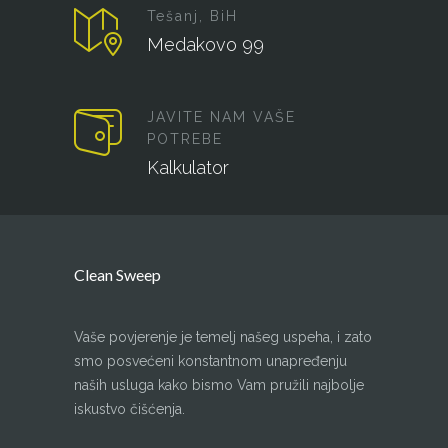
Tešanj, BiH
Medakovo 99
JAVITE NAM VAŠE
POTREBE
Kalkulator
Clean Sweep
Vaše povjerenje je temelj našeg uspeha, i zato
smo posvećeni konstantnom unapređenju
naših usluga kako bismo Vam pružili najbolje
iskustvo čišćenja.