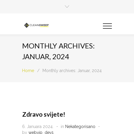
MONTHLY ARCHIVES:
JANUAR, 2024
Home
/
Monthly archives: Januar, 2024
Zdravo svijete!
6. Januara 2024.
in
Nekategorisano
by
webvip_dev1