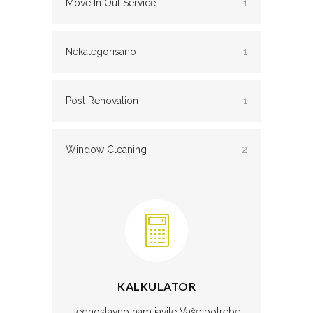
Move In Out Service
1
Nekategorisano
1
Post Renovation
1
Window Cleaning
2
KALKULATOR
Jednostavno nam javite Vaše potrebe.