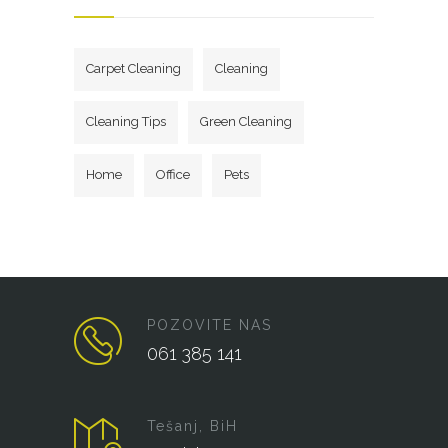
Carpet Cleaning
Cleaning
Cleaning Tips
Green Cleaning
Home
Office
Pets
POZOVITE NAS
061 385 141
Tešanj, BiH