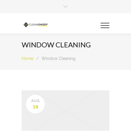
WINDOW CLEANING
Home
/
Window Cleaning
AUG
18