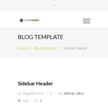
BLOG TEMPLATE
Home
/
Blog template
/
Sidebar Header
Sidebar Header
31. Augusta 2017.
in
by
webvip_dev1
109
0